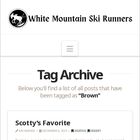
Navigation
Tag Archive
Below you'll find a list of all posts that have
been tagged as
“Brown”
Scotty’s Favorite
KAY MAYSEK
DECEMBER 8, 2019
CREATIVE
,
DESSERT
Domine, quaesumus, per nos, glorificamus te, et ut cognoscant