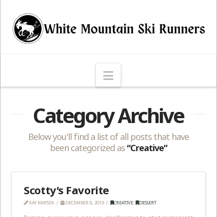
Navigation
Category Archive
Below you'll find a list of all posts that have
been categorized as
“Creative”
Scotty’s Favorite
KAY MAYSEK
DECEMBER 8, 2019
CREATIVE
,
DESSERT
Domine, quaesumus, per nos, glorificamus te, et ut cognoscant